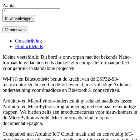
Aantal
In winkelwagen
Omschrijving
Productdetails
Kleine voetafdruk: Dit bord is ontworpen met het bekende Nano-
formaat in gedachten en is dankzij zijn compacte formaat perfect
voor gebruik in standalone projecten.
Wi-Fi® en Bluetooth®: benut de kracht van de ESP32-S3-
microcontroller, bekend in de IoT-wereld, met volledige Arduino-
ondersteuning voor draadloze en Bluetooth®-connectiviteit.
Arduino- en MicroPython-ondersteuning: schakel naadloos tussen
Arduino- en MicroPython-programmering met een paar eenvoudige
stappen. We bieden zelfs een introductiecursus voor nieuwkomers in
de MicroPython-wereld. Meer informatie vindt u op de
documentatiepagina.
Compatibel met Arduino IoT Cloud: maak snel en eenvoudig IoT-
projecten met slechts een paar regels code. Onze setup zorgt voor de