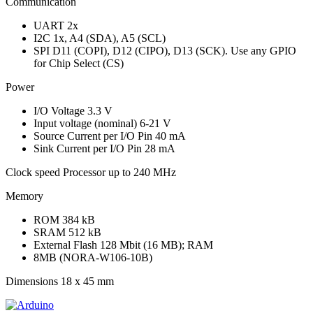
Communication
UART
2x
I2C
1x, A4 (SDA), A5 (SCL)
SPI
D11 (COPI), D12 (CIPO), D13 (SCK). Use any GPIO
for Chip Select (CS)
Power
I/O Voltage
3.3 V
Input voltage (nominal)
6-21 V
Source Current per I/O Pin
40 mA
Sink Current per I/O Pin
28 mA
Clock speed
Processor
up to 240 MHz
Memory
ROM
384 kB
SRAM
512 kB
External Flash
128 Mbit (16 MB); RAM
8MB (NORA-W106-10B)
Dimensions
18 x 45 mm