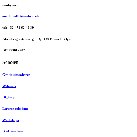
nooby.tech
email: hello@nooby.tech
tel: +32 471 62 40 39
Alsembergsesteenweg 993, 1180 Brussel, België
BE0753602502
Scholen
Gratis uitproberen
Webinars
Digisnap
Lerarenopleiding
Workshops
Boek een demo