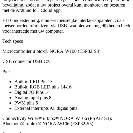
beveiliging, zodat u uw project overal kunt monitoren en besturen
met de Arduino IoT Cloud-app.
HID-ondersteuning: emuleer menselijke interfaceapparaten, zoals
toetsenborden of muizen, via USB, wat nieuwe mogelijkheden biedt
voor interactie met uw computer.
Tech specs
Microcontroller
u-blox® NORA-W106 (ESP32-S3)
USB connector
USB-C®
Pins
Built-in LED Pin
13
Built-in RGB LED pins
14-16
Digital I/O Pins
14
Analog input pins
8
PWM pins
5
External interrupts
All digital pins
Connectivity
Wi-Fi®
u-blox® NORA-W106 (ESP32-S3);
Bluetooth®
u-blox® NORA-W106 (ESP32-S3)