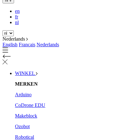
nl
en
fr
nl
Nederlands
English
Français
Nederlands
WINKEL
MERKEN
Arduino
CoDrone EDU
Makeblock
Ozobot
Robotical