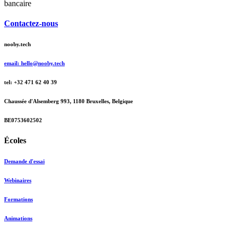
bancaire
Contactez-nous
nooby.tech
email: hello@nooby.tech
tel: +32 471 62 40 39
Chaussée d'Alsemberg 993, 1180 Bruxelles, Belgique
BE0753602502
Écoles
Demande d'essai
Webinaires
Formations
Animations