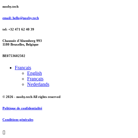
nooby.tech
email: hello@nooby.tech
tel: +32 471 62 40 39
Chaussée d'Alsemberg 993
1180 Bruxelles, Belgique
BE0753602502
Français
English
Français
Nederlands
© 2026 - nooby.tech All rights reserved
Politique de confidentialité
Conditions générales
