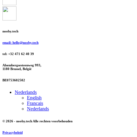
nooby.tech
email: hello@nooby.tech
tel: +32 471 62 40 39
Alsembergsesteenweg 993,
1180 Brussel, België
BE0753602502
Nederlands
English
Français
Nederlands
© 2026 - nooby.tech Alle rechten voorbehouden
Privacybeleid