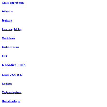
Gratis uitproberen
Webinars
Digisnap
Lerarenopleiding
Workshops
Boek een demo
Blog
Robotica Club
Lessen 2026-2027
Kampen
Verjaardagsfeest
Opendeurdagen