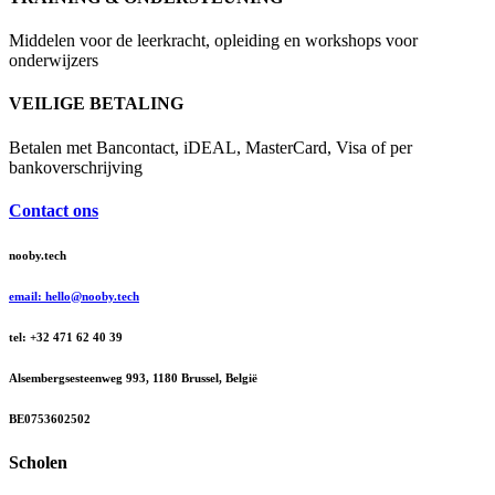
Middelen voor de leerkracht, opleiding en workshops voor
onderwijzers
VEILIGE BETALING
Betalen met Bancontact, iDEAL, MasterCard, Visa of per
bankoverschrijving
Contact ons
nooby.tech
email: hello@nooby.tech
tel: +32 471 62 40 39
Alsembergsesteenweg 993, 1180 Brussel, België
BE0753602502
Scholen