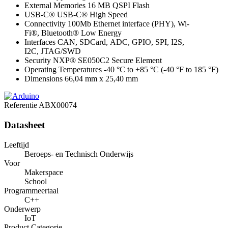
External Memories
16 MB QSPI Flash
USB-C®
USB-C® High Speed
Connectivity
100Mb Ethernet interface (PHY), Wi-
Fi®, Bluetooth® Low Energy
Interfaces
CAN, SDCard, ADC, GPIO, SPI, I2S,
I2C, JTAG/SWD
Security
NXP® SE050C2 Secure Element
Operating Temperatures
-40 °C to +85 °C (-40 °F to 185 °F)
Dimensions
66,04 mm x 25,40 mm
Referentie
ABX00074
Datasheet
Leeftijd
Beroeps- en Technisch Onderwijs
Voor
Makerspace
School
Programmeertaal
C++
Onderwerp
IoT
Product Categorie