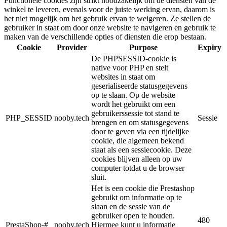
Functionele cookies zijn strikt noodzakelijk om de diensten van de
winkel te leveren, evenals voor de juiste werking ervan, daarom is
het niet mogelijk om het gebruik ervan te weigeren. Ze stellen de
gebruiker in staat om door onze website te navigeren en gebruik te
maken van de verschillende opties of diensten die erop bestaan.
Cookie
Provider
Purpose
Expiry
De PHPSESSID-cookie is
native voor PHP en stelt
websites in staat om
geserialiseerde statusgegevens
op te slaan. Op de website
wordt het gebruikt om een
gebruikerssessie tot stand te
PHP_SESSID
nooby.tech
Sessie
brengen en om statusgegevens
door te geven via een tijdelijke
cookie, die algemeen bekend
staat als een sessiecookie. Deze
cookies blijven alleen op uw
computer totdat u de browser
sluit.
Het is een cookie die Prestashop
gebruikt om informatie op te
slaan en de sessie van de
gebruiker open te houden.
480
PrestaShop-#
nooby.tech
Hiermee kunt u informatie