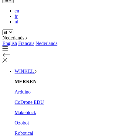
nl
en
fr
nl
Nederlands
English
Français
Nederlands
WINKEL
MERKEN
Arduino
CoDrone EDU
Makeblock
Ozobot
Robotical