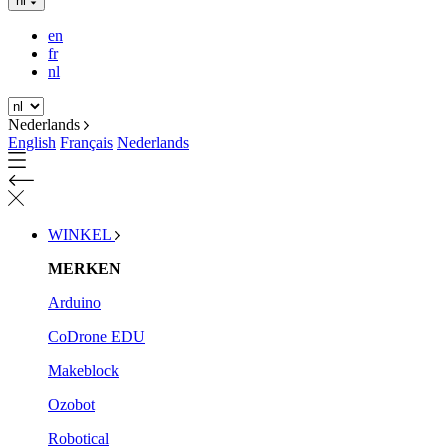
nl
en
fr
nl
Nederlands
English
Français
Nederlands
WINKEL
MERKEN
Arduino
CoDrone EDU
Makeblock
Ozobot
Robotical