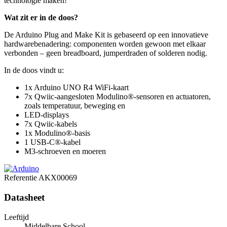
technologie maken!
Wat zit er in de doos?
De Arduino Plug and Make Kit is gebaseerd op een innovatieve
hardwarebenadering: componenten worden gewoon met elkaar
verbonden – geen breadboard, jumperdraden of solderen nodig.
In de doos vindt u:
1x Arduino UNO R4 WiFi-kaart
7x Qwiic-aangesloten Modulino®-sensoren en actuatoren,
zoals temperatuur, beweging en
LED-displays
7x Qwiic-kabels
1x Modulino®-basis
1 USB-C®-kabel
M3-schroeven en moeren
Referentie
AKX00069
Datasheet
Leeftijd
Middelbare School