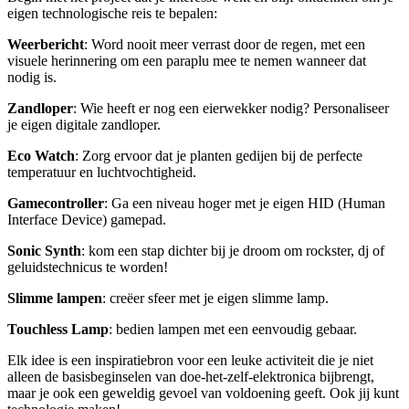
eigen technologische reis te bepalen:
Weerbericht
: Word nooit meer verrast door de regen, met een
visuele herinnering om een paraplu mee te nemen wanneer dat
nodig is.
Zandloper
: Wie heeft er nog een eierwekker nodig? Personaliseer
je eigen digitale zandloper.
Eco
Watch
: Zorg ervoor dat je planten gedijen bij de perfecte
temperatuur en luchtvochtigheid.
Gamecontroller
: Ga een niveau hoger met je eigen HID (Human
Interface Device) gamepad.
Sonic
Synth
: kom een stap dichter bij je droom om rockster, dj of
geluidstechnicus te worden!
Slimme
lampen
: creëer sfeer met je eigen slimme lamp.
Touchless
Lamp
: bedien lampen met een eenvoudig gebaar.
Elk idee is een inspiratiebron voor een leuke activiteit die je niet
alleen de basisbeginselen van doe-het-zelf-elektronica bijbrengt,
maar je ook een geweldig gevoel van voldoening geeft. Ook jij kunt