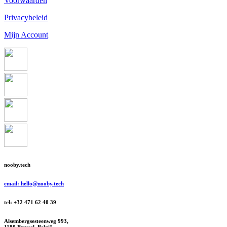
Voorwaarden
Privacybeleid
Mijn Account
nooby.tech
email: hello@nooby.tech
tel: +32 471 62 40 39
Alsembergsesteenweg 993,
1180 Brussel, België