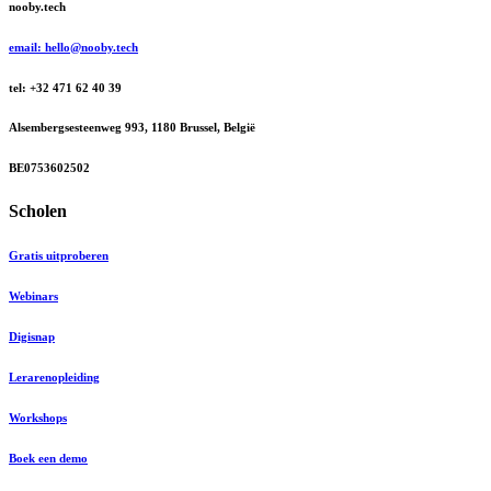
nooby.tech
email: hello@nooby.tech
tel: +32 471 62 40 39
Alsembergsesteenweg 993, 1180 Brussel, België
BE0753602502
Scholen
Gratis uitproberen
Webinars
Digisnap
Lerarenopleiding
Workshops
Boek een demo